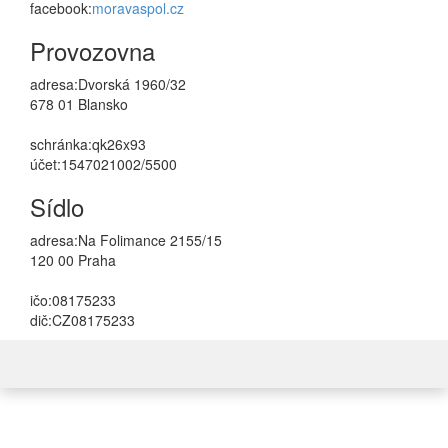
facebook:
moravaspol.cz
Provozovna
adresa:
Dvorská 1960/32
678 01 Blansko
schránka:
qk26x93
účet:
1547021002/5500
Sídlo
adresa:
Na Folimance 2155/15
120 00 Praha
ičo:
08175233
dič:
CZ08175233